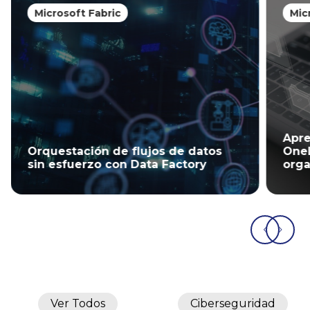
Microsoft Fabric
Mic
Apre
Orquestación de flujos de datos
OneL
sin esfuerzo con Data Factory
orga
Ver Todos
Ciberseguridad