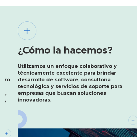
 la hacemos?
¿Cómo la 
oder transformador de la
Utilizamos un enfoq
impulsar el crecimiento
técnicamente excele
 eficiencia operativa. Nuestro
desarrollo de softwa
ar a las empresas a
tecnológica y servic
áximo el Nearshoring de TI,
empresas que busca
soluciones personalizadas,
innovadoras.
epcional y una estrecha